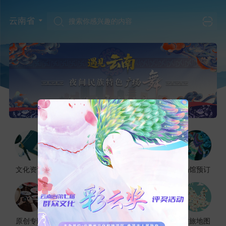
云南省
搜索你感兴趣的内容
文化资讯
精彩直播
文化活动
才艺培训
场馆预订
原创专区
非遗传承
艺术鉴赏
线上展览
文旅地图